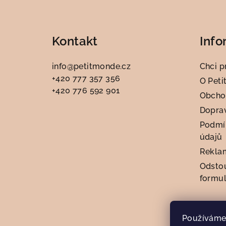
Z
á
Kontakt
Info
p
a
info
@
petitmonde.cz
Chci p
+420 777 357 356
t
O Peti
+420 776 592 901
Obcho
í
Doprav
Podmí
údajů
Rekla
Odsto
formul
Používáme