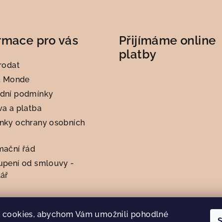
rmace pro vás
Přijímáme online
platby
rodat
t Monde
dní podmínky
a a platba
nky ochrany osobních
mační řád
upení od smlouvy -
ář
 cookies, abychom Vám umožnili pohodlné
S