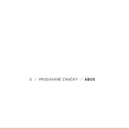
Přejít
na
obsah
/
PRODÁVANÉ ZNAČKY
/
ABUS
DOMŮ