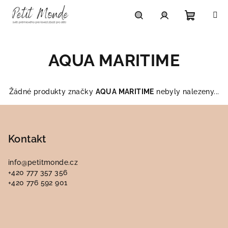
Přejít
na
obsah
Nákupn
Hledat
Přihlášení
AQUA MARITIME
košík
Žádné produkty značky
AQUA MARITIME
nebyly nalezeny...
Z
á
p
Kontakt
a
info
@
petitmonde.cz
t
+420 777 357 356
í
+420 776 592 901