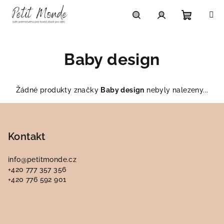
Přejít
na
obsah
Nákupn
Hledat
Přihlášení
Baby design
košík
Žádné produkty značky
Baby design
nebyly nalezeny...
Z
á
p
Kontakt
a
info
@
petitmonde.cz
t
+420 777 357 356
í
+420 776 592 901