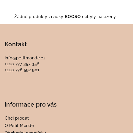
Žádné produkty značky
BOOSO
nebyly nalezeny...
Z
á
p
Kontakt
a
info
@
petitmonde.cz
t
+420 777 357 356
í
+420 776 592 901
Informace pro vás
Chci prodat
O Petit Monde