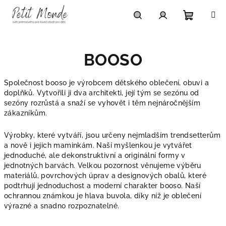
Přejít
na
obsah
Nákupn
Hledat
Přihlášení
BOOSO
košík
Společnost booso je výrobcem dětského oblečení, obuvi a
doplňků. Vytvořili ji dva architekti, její tým se sezónu od
sezóny rozrůstá a snaží se vyhovět i těm nejnáročnějším
zákazníkům.
Výrobky, které vytváří, jsou určeny nejmladším trendsetterům
a nově i jejich maminkám. Naší myšlenkou je vytvářet
jednoduché, ale dekonstruktivní a originální formy v
jednotných barvách. Velkou pozornost věnujeme výběru
materiálů, povrchových úprav a designových obalů, které
podtrhují jednoduchost a moderní charakter booso. Naší
ochrannou známkou je hlava buvola, díky níž je oblečení
výrazné a snadno rozpoznatelné.