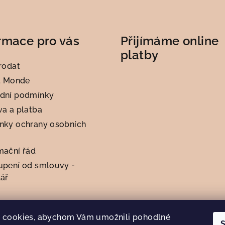
rmace pro vás
Přijímáme online
platby
rodat
t Monde
dní podmínky
a a platba
nky ochrany osobních
mační řád
upení od smlouvy -
ář
 cookies, abychom Vám umožnili pohodlné
S