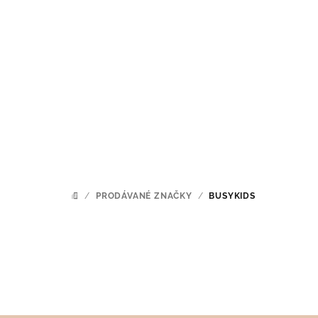
Přejít
na
obsah
/
PRODÁVANÉ ZNAČKY
/
BUSYKIDS
DOMŮ