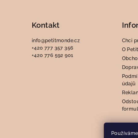
Z
á
Kontakt
Info
p
a
info
@
petitmonde.cz
Chci p
+420 777 357 356
t
O Peti
+420 776 592 901
Obcho
í
Doprav
Podmí
údajů
Rekla
Odsto
formul
Používáme