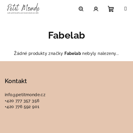
Přejít
na
obsah
Nákupn
Hledat
Přihlášení
Fabelab
košík
Žádné produkty značky
Fabelab
nebyly nalezeny...
Z
á
p
Kontakt
a
info
@
petitmonde.cz
t
+420 777 357 356
í
+420 776 592 901