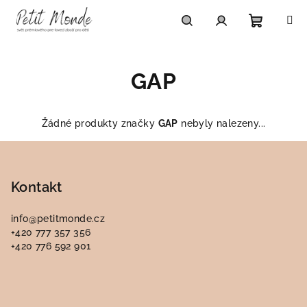
Přejít
na
obsah
Nákupn
Hledat
Přihlášení
GAP
košík
Žádné produkty značky
GAP
nebyly nalezeny...
Z
á
p
Kontakt
a
info
@
petitmonde.cz
t
+420 777 357 356
í
+420 776 592 901