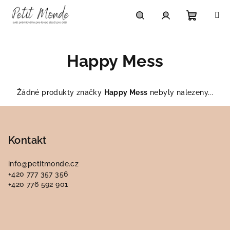
Přejít
na
obsah
Nákupn
Hledat
Přihlášení
Happy Mess
košík
Žádné produkty značky
Happy Mess
nebyly nalezeny...
Z
á
p
Kontakt
a
info
@
petitmonde.cz
t
+420 777 357 356
í
+420 776 592 901