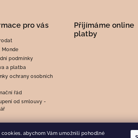
rmace pro vás
Přijímáme online
platby
rodat
t Monde
dní podmínky
a a platba
nky ochrany osobních
mační řád
upení od smlouvy -
ář
 cookies, abychom Vám umožnili pohodlné
S