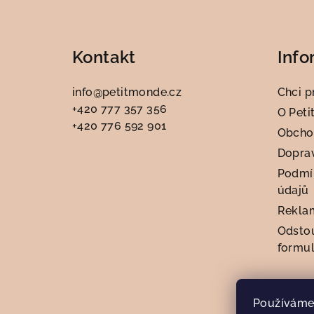
Z
á
Kontakt
Info
p
a
info
@
petitmonde.cz
Chci p
+420 777 357 356
t
O Peti
+420 776 592 901
Obcho
í
Doprav
Podmí
údajů
Rekla
Odsto
formul
Používáme