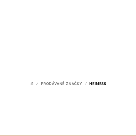
Přejít
na
obsah
/
PRODÁVANÉ ZNAČKY
/
HEIMESS
DOMŮ