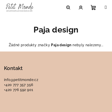
Přejít
na
obsah
Nákupn
Hledat
Přihlášení
Paja design
košík
Žádné produkty značky
Paja design
nebyly nalezeny...
Z
á
p
Kontakt
a
info
@
petitmonde.cz
t
+420 777 357 356
í
+420 776 592 901