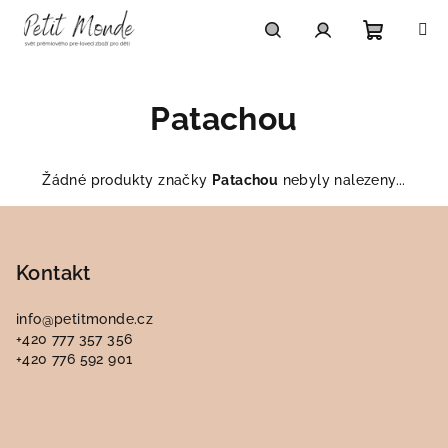
Přejít
na
obsah
Nákupn
Hledat
Přihlášení
Patachou
košík
Žádné produkty značky
Patachou
nebyly nalezeny...
Z
á
p
Kontakt
a
info
@
petitmonde.cz
t
+420 777 357 356
í
+420 776 592 901