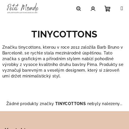
Přejít
na
obsah
Nákupn
Hledat
Přihlášení
TINYCOTTONS
košík
Značku tinycottons, kterou v roce 2012 založila Barb Bruno v
Barceloně, se rychle stala mezinárodně úspěšnou. Tato
značka s grafickým a přírodním stylem nabízí pohodlné
výrobky z vysoce kvalitního druhu bavlny Pima. Produkty se
vyznačují barevným a veselým designem, který si zároveň
umí držet minimalistický styl.
Žádné produkty značky
TINYCOTTONS
nebyly nalezeny...
Z
á