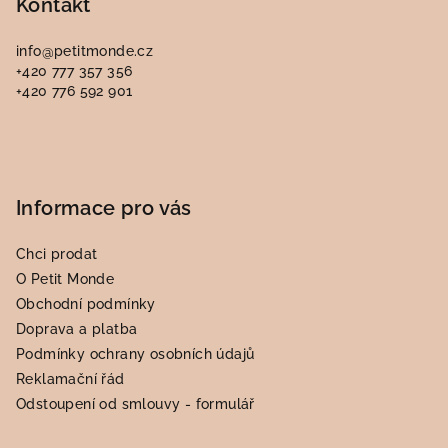
p
Kontakt
a
info
@
petitmonde.cz
t
+420 777 357 356
í
+420 776 592 901
Informace pro vás
Chci prodat
O Petit Monde
Obchodní podmínky
Doprava a platba
Podmínky ochrany osobních údajů
Reklamační řád
Odstoupení od smlouvy - formulář