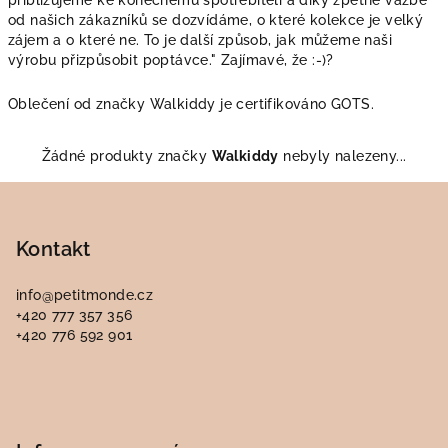
přibližujeme ke konečnému spotřebiteli a díky zpětné vazbě
od našich zákazníků se dozvídáme, o které kolekce je velký
zájem a o které ne. To je další způsob, jak můžeme naši
výrobu přizpůsobit poptávce." Zajímavé, že :-)?
Oblečení od značky Walkiddy je certifikováno GOTS.
Žádné produkty značky
Walkiddy
nebyly nalezeny...
Z
á
p
Kontakt
a
info
@
petitmonde.cz
t
+420 777 357 356
í
+420 776 592 901