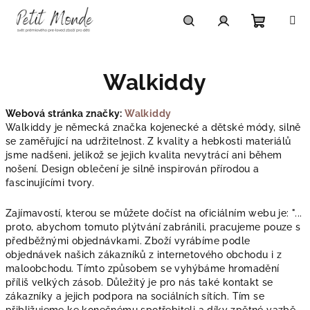
Přejít
na
obsah
Nákupn
Hledat
Přihlášení
Walkiddy
košík
Webová stránka značky:
Walkiddy
Walkiddy je německá značka kojenecké a dětské módy, silně
se zaměřující na udržitelnost. Z kvality a hebkosti materiálů
jsme nadšeni, jelikož se jejich kvalita nevytrácí ani během
nošení. Design oblečení je silně inspirován přírodou a
fascinujícími tvory.
Zajímavostí, kterou se můžete dočíst na oficiálním webu je: "...
proto, abychom tomuto plýtvání zabránili, pracujeme pouze s
předběžnými objednávkami. Zboží vyrábíme podle
objednávek našich zákazníků z internetového obchodu i z
maloobchodu. Tímto způsobem se vyhýbáme hromadění
příliš velkých zásob. Důležitý je pro nás také kontakt se
zákazníky a jejich podpora na sociálních sítích. Tím se