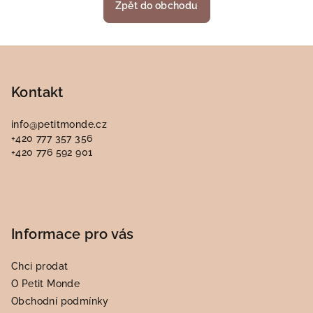
Zpět do obchodu
Z
á
p
Kontakt
a
info
@
petitmonde.cz
t
+420 777 357 356
í
+420 776 592 901
Informace pro vás
Chci prodat
O Petit Monde
Obchodní podmínky