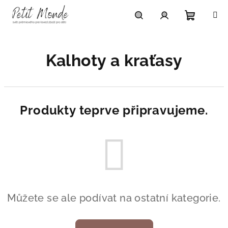
Přejít
na
obsah
Nákupn
Hledat
Přihlášení
Kalhoty a kraťasy
košík
Produkty teprve připravujeme.
Můžete se ale podívat na ostatní kategorie.